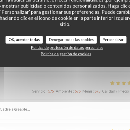
o mostrar publicidad o contenidos personalizados. Haga clic e
 'Personalizar' para gestionar sus preferencias. Puede cambi
ciendo clic en el icono de cookie en la parte inferior izquier
sitio.
es de nuestros clientes
OK, aceptar todas
Denegar todas las cookies
Personalizar
Política de protección de datos personales
Política de gestión de cookies
Servicio
:
5
/5
Ambiente
:
5
/5
Menú
:
4
/5
Calidad / Precio
Servicio
:
5
/5
Ambiente
:
5
/5
Menú
:
5
/5
Calidad / Precio
Cadre agréable...