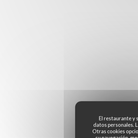
El restaurante y s
datos personales. L
Otras cookies opcio
su navegación, med