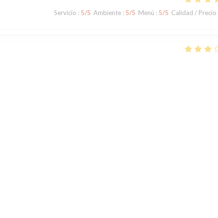
Servicio
:
5
/5
Ambiente
:
5
/5
Menú
:
5
/5
Calidad / Precio
Servicio
:
3
/5
Ambiente
:
3
/5
Menú
:
2
/5
Calidad / Precio
des pâtes à la vongole, était insipide. Les pâtes ont manifesté été cuites
s baignaient dans l'huile. Les coquillages étaient totalement insipides. 
1
2
3