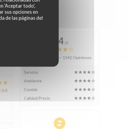
n 'Aceptar todo',
ar sus opciones en
da de las páginas del
4.4
/5
Valoración media —
1542 Opiniones
:
5
/5
Servicio
Ambiente
Comida
:
5
/5
Calidad/Precio