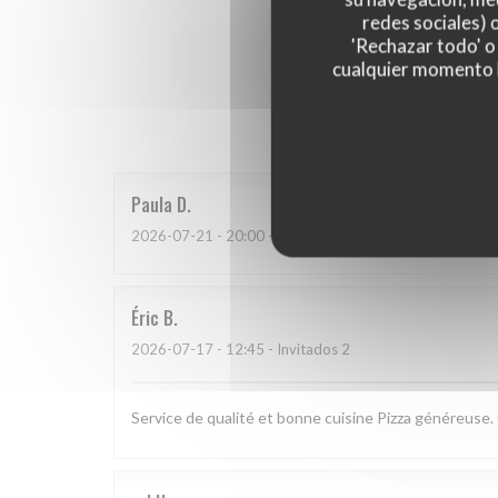
redes sociales) 
'Rechazar todo' o
cualquier momento ha
Las opinion
Paula
D
2026-07-21
- 20:00 - Invitados 4
Éric
B
2026-07-17
- 12:45 - Invitados 2
Service de qualité et bonne cuisine Pizza généreuse. 