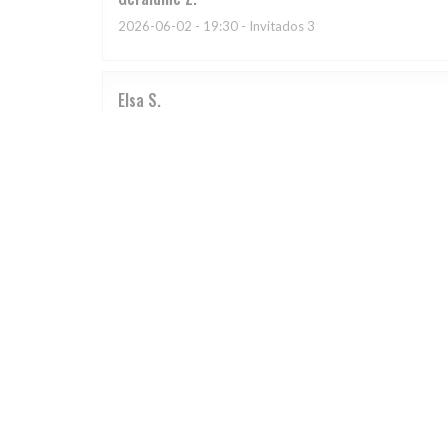
2026-06-02
- 19:30 - Invitados 3
Elsa
S
2026-05-29
- 19:30 - Invitados 2
Le cadre est sympathique mais le plat que j'ai choisi, 
dans une NON SALEE, elles étaient trop cuites et elle
je suis très déçue de ce restaurant