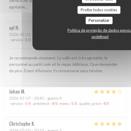
Service de qualité et bonne cuisine Pizza généreuse. Cadre
agréable...
Proíbe todos cookies
Personalizar
syl
H
Política de proteção de dados pesso
2026-07-11
- 19:00 - guests 7
undefined
service
:
5
/5
ambience
:
5
/5
menu
:
5
/5
quality_price
:
5
/5
Je recommande vivement. La salle est très agréable, le
personnel au petit soin et le repas délicieux. Que demander
de plus. Étant d’Antony J'y retournerai sans hésiter.
Johan
M
2026-07-07
- 20:45 - guests 4
service
:
5
/5
ambience
:
4
/5
menu
:
5
/5
quality_price
:
4
/5
Christophe
K
2026-07-03
- 20:15 - guests 3