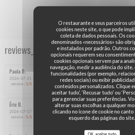
O restaurante e seus parceiros uti
cookies neste site, o que pode impli
coleta de dados pessoais. Os coo
denominados «necessários» são obri
reviews_from_our_clients_following_
e instalados por padrão. Outros c
opcionais requerem seu consentiment
cookies opcionais servem para anali
navegação, medir a audiência do site,
Paula
D
funcionalidades (por exemplo, relaci
2026-07-21
- 20:00 - guests 4
redes sociais) ou exibir publicida
service
:
5
/5
ambience
:
5
/5
menu
:
4
/5
quality_price
:
5
/5
conteúdos personalizados. Clique 
aceitar tudo', 'Recusar tudo' ou 'Pers
para gerenciar suas preferências. V
Éric
B
alterar suas escolhas a qualquer 
clicando no ícone de cookie no canto 
2026-07-17
- 12:45 - guests 2
service
:
5
/5
ambience
:
5
/5
menu
:
5
/5
quality_price
:
5
/5
esquerdo das páginas do site
OK, aceitar tudo