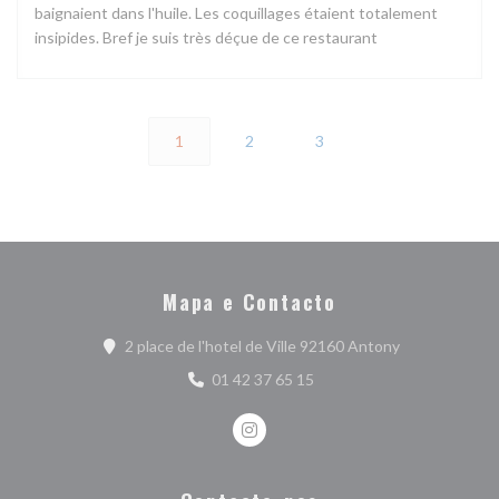
baignaient dans l'huile. Les coquillages étaient totalement
insipides. Bref je suis très déçue de ce restaurant
1
2
3
Mapa e Contacto
((abre numa no
2 place de l'hotel de Ville 92160 Antony
01 42 37 65 15
Instagram ((abre numa nova janel