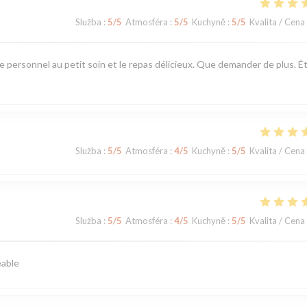
Služba
:
5
/5
Atmosféra
:
5
/5
Kuchyně
:
5
/5
Kvalita / Cena
e personnel au petit soin et le repas délicieux. Que demander de plus. É
Služba
:
5
/5
Atmosféra
:
4
/5
Kuchyně
:
5
/5
Kvalita / Cena
Služba
:
5
/5
Atmosféra
:
4
/5
Kuchyně
:
5
/5
Kvalita / Cena
éable