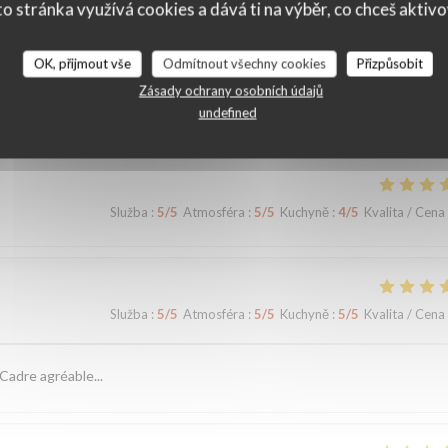
o stránka využívá cookies a dává ti na výběr, co chceš aktiv
OK, přijmout vše
Odmítnout všechny cookies
Přizpůsobit
ní našich zákazníků
Zásady ochrany osobních údajů
undefined
Služba
:
5
/5
Atmosféra
:
5
/5
Kuchyně
:
4
/5
Kvalita / Cena
Služba
:
5
/5
Atmosféra
:
5
/5
Kuchyně
:
5
/5
Kvalita / Cena
Cadre agréable...