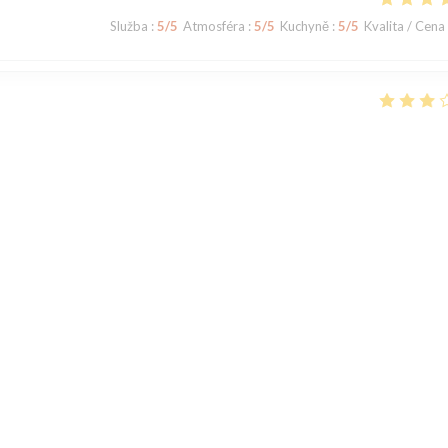
Služba
:
5
/5
Atmosféra
:
5
/5
Kuchyně
:
5
/5
Kvalita / Cena
Služba
:
3
/5
Atmosféra
:
3
/5
Kuchyně
:
2
/5
Kvalita / Cena
des pâtes à la vongole, était insipide. Les pâtes ont manifesté été cuites
s baignaient dans l'huile. Les coquillages étaient totalement insipides. 
1
2
3