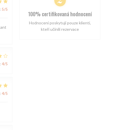
:
5
/5
100% certifikovaná hodnocení
Hodnocení poskytují pouze klienti,
tant
kteří učinili rezervace
:
4
/5
:
4
/5