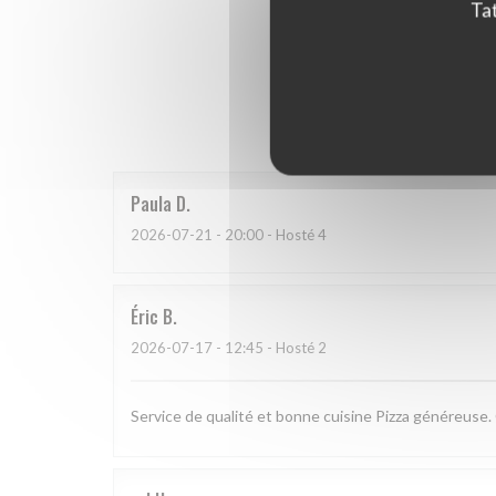
Tat
Hodnoce
Paula
D
2026-07-21
- 20:00 - Hosté 4
Éric
B
2026-07-17
- 12:45 - Hosté 2
Service de qualité et bonne cuisine Pizza généreuse. 