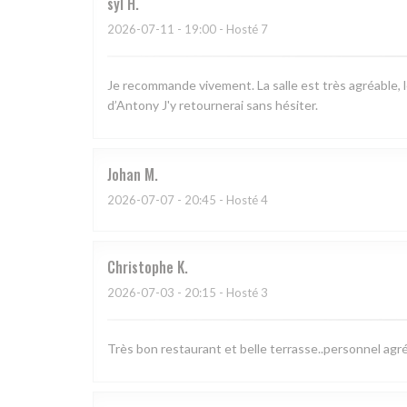
syl
H
2026-07-11
- 19:00 - Hosté 7
Je recommande vivement. La salle est très agréable, l
d’Antony J'y retournerai sans hésiter.
Johan
M
2026-07-07
- 20:45 - Hosté 4
Christophe
K
2026-07-03
- 20:15 - Hosté 3
Très bon restaurant et belle terrasse..personnel agr