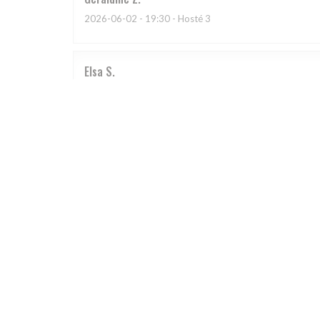
2026-06-02
- 19:30 - Hosté 3
Elsa
S
2026-05-29
- 19:30 - Hosté 2
Le cadre est sympathique mais le plat que j'ai choisi, 
dans une NON SALEE, elles étaient trop cuites et elle
je suis très déçue de ce restaurant