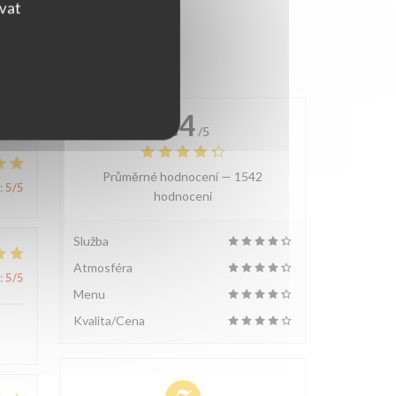
ovat
4.4
/5
Průměrné hodnocení —
1542
:
5
/5
hodnoceni
Služba
Atmosféra
:
5
/5
Menu
Kvalita/Cena