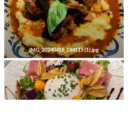
IMG_20240418_184115 (1).jpg