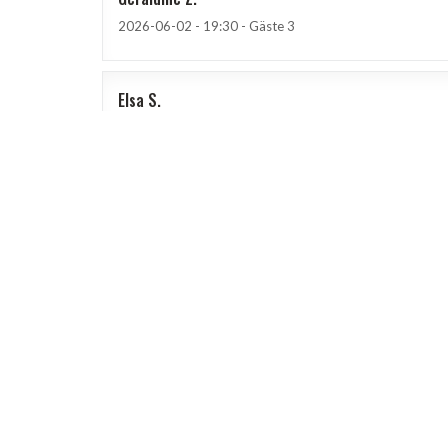
2026-06-02
- 19:30 - Gäste 3
Elsa
S
2026-05-29
- 19:30 - Gäste 2
Le cadre est sympathique mais le plat que j'ai choisi, 
dans une NON SALEE, elles étaient trop cuites et elle
je suis très déçue de ce restaurant