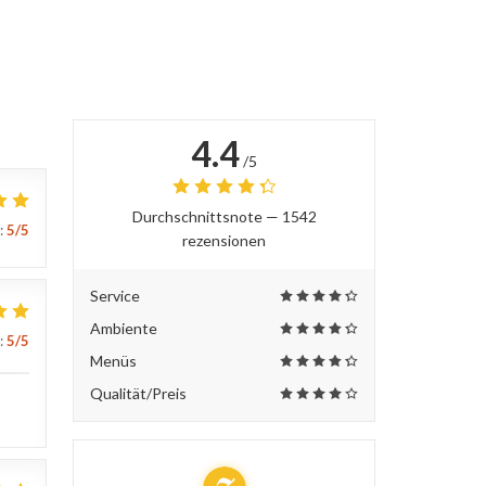
4.4
/5
Durchschnittsnote —
1542
:
5
/5
rezensionen
Service
Ambiente
:
5
/5
Menüs
Qualität/Preis