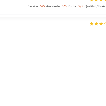
Service
:
5
/5
Ambiente
:
5
/5
Küche
:
5
/5
Qualität / Preis
Service
:
3
/5
Ambiente
:
3
/5
Küche
:
2
/5
Qualität / Preis
des pâtes à la vongole, était insipide. Les pâtes ont manifesté été cuites
s baignaient dans l'huile. Les coquillages étaient totalement insipides. 
1
2
3