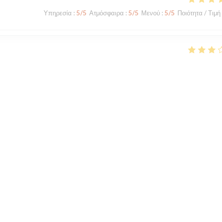
Υπηρεσία
:
5
/5
Ατμόσφαιρα
:
5
/5
Μενού
:
5
/5
Ποιότητα / Τιμή
Υπηρεσία
:
3
/5
Ατμόσφαιρα
:
3
/5
Μενού
:
2
/5
Ποιότητα / Τιμή
des pâtes à la vongole, était insipide. Les pâtes ont manifesté été cuites
s baignaient dans l'huile. Les coquillages étaient totalement insipides. 
1
2
3