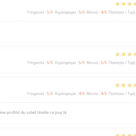
Υπηρεσία
:
5
/5
Ατμόσφαιρα
:
5
/5
Μενού
:
4
/5
Ποιότητα / Τιμή
Υπηρεσία
:
5
/5
Ατμόσφαιρα
:
5
/5
Μενού
:
5
/5
Ποιότητα / Τιμή
Υπηρεσία
:
5
/5
Ατμόσφαιρα
:
4
/5
Μενού
:
4
/5
Ποιότητα / Τιμή
 profité du soleil timide ce jour là