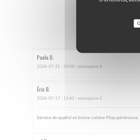
O
Οι βαθμο
Paula
D
2026-07-21
- 20:00 - καλεσμένοι 4
Éric
B
2026-07-17
- 12:45 - καλεσμένοι 2
Service de qualité et bonne cuisine Pizza généreuse. 