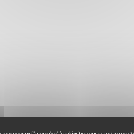
 χρησιμοποιεί "μπισκότα" (cookies) και σας επιτρέπει να ελέ