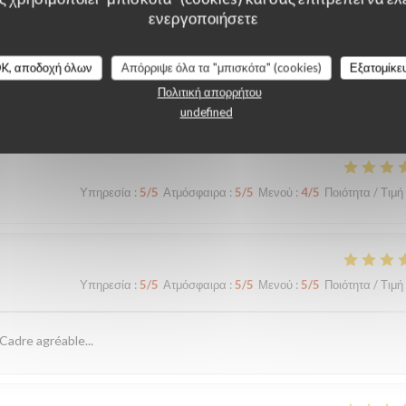
ενεργοποιήσετε
K, αποδοχή όλων
Απόρριψε όλα τα "μπισκότα" (cookies)
Εξατομίκε
λογίες πελατών μας
Πολιτική απορρήτου
undefined
Υπηρεσία
:
5
/5
Ατμόσφαιρα
:
5
/5
Μενού
:
4
/5
Ποιότητα / Τιμή
Υπηρεσία
:
5
/5
Ατμόσφαιρα
:
5
/5
Μενού
:
5
/5
Ποιότητα / Τιμή
Cadre agréable...