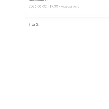
2026-06-02
- 19:30 - καλεσμένοι 3
Elsa
S
2026-05-29
- 19:30 - καλεσμένοι 2
Le cadre est sympathique mais le plat que j'ai choisi, 
dans une NON SALEE, elles étaient trop cuites et elle
je suis très déçue de ce restaurant