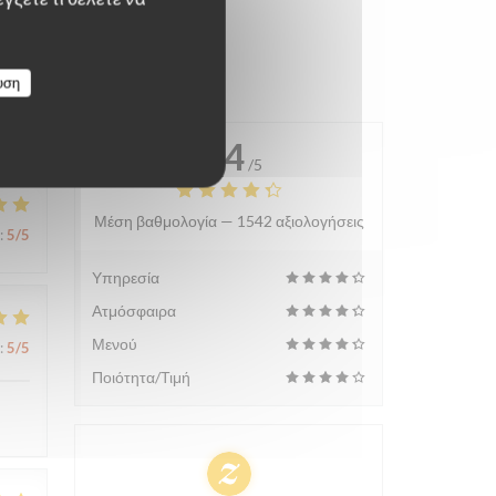
υση
4.4
/5
Μέση βαθμολογία —
1542 αξιολογήσεις
:
5
/5
Υπηρεσία
Ατμόσφαιρα
Μενού
:
5
/5
Ποιότητα/Τιμή