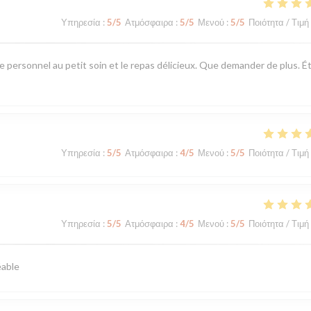
Υπηρεσία
:
5
/5
Ατμόσφαιρα
:
5
/5
Μενού
:
5
/5
Ποιότητα / Τιμή
e personnel au petit soin et le repas délicieux. Que demander de plus. É
Υπηρεσία
:
5
/5
Ατμόσφαιρα
:
4
/5
Μενού
:
5
/5
Ποιότητα / Τιμή
Υπηρεσία
:
5
/5
Ατμόσφαιρα
:
4
/5
Μενού
:
5
/5
Ποιότητα / Τιμή
éable