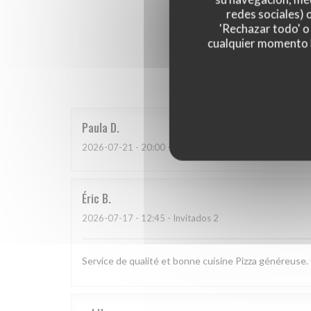
redes sociales) 
'Rechazar todo' o
cualquier momento ha
Las opinion
Paula
D
2026-07-21
- 20:00 - Invitados 4
Éric
B
2026-07-17
- 12:45 - Invitados 2
Service de qualité et bonne cuisine Pizza généreuse. 