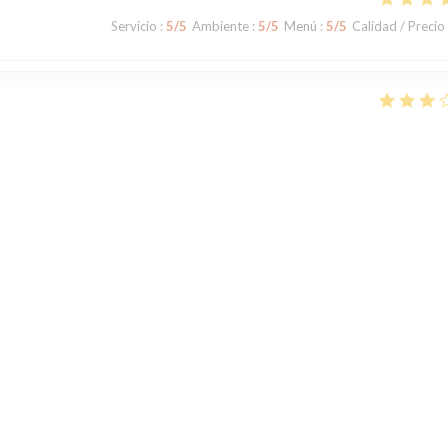
Servicio
:
5
/5
Ambiente
:
5
/5
Menú
:
5
/5
Calidad / Precio
Servicio
:
3
/5
Ambiente
:
3
/5
Menú
:
2
/5
Calidad / Precio
des pâtes à la vongole, était insipide. Les pâtes ont manifesté été cuites
s baignaient dans l'huile. Les coquillages étaient totalement insipides. 
1
2
3