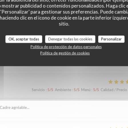
o mostrar publicidad o contenidos personalizados. Haga clic e
 'Personalizar' para gestionar sus preferencias. Puede cambi
ciendo clic en el icono de cookie en la parte inferior izquier
sitio.
es de nuestros clientes
OK, aceptar todas
Denegar todas las cookies
Personalizar
Política de protección de datos personales
Política de gestión de cookies
Servicio
:
5
/5
Ambiente
:
5
/5
Menú
:
4
/5
Calidad / Precio
Servicio
:
5
/5
Ambiente
:
5
/5
Menú
:
5
/5
Calidad / Precio
Cadre agréable...