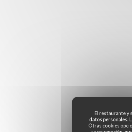
El restaurante y s
datos personales. L
Otras cookies opcio
su navegación, med