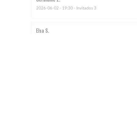
2026-06-02
- 19:30 - Invitados 3
Elsa
S
2026-05-29
- 19:30 - Invitados 2
Le cadre est sympathique mais le plat que j'ai choisi, 
dans une NON SALEE, elles étaient trop cuites et elle
je suis très déçue de ce restaurant