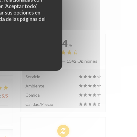
n 'Aceptar todo',
ar sus opciones en
da de las páginas del
4.4
/5
Valoración media —
1542 Opiniones
:
5
/5
Servicio
Ambiente
Comida
:
5
/5
Calidad/Precio