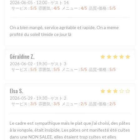
2026-06-05
- 12:00 - ゲスト 14
サービス
:
5
/5
雰囲気
:
4
/5
メニュー
:
4
/5
品質-価格
:
5
/5
On a bien mangé, service agréable et rapide. On a meme
profité du soleil timide ce jour là
Géraldine
Z
2026-06-02
- 19:30 - ゲスト 3
サービス
:
5
/5
雰囲気
:
5
/5
メニュー
:
5
/5
品質-価格
:
5
/5
Elsa
S
2026-05-29
- 19:30 - ゲスト 2
サービス
:
3
/5
雰囲気
:
3
/5
メニュー
:
2
/5
品質-価格
:
2
/5
Le cadre est sympathique mais le plat que j'ai choisi, des pâtes
à la vongole, était insipide. Les pâtes ont manifesté été cuites
dans une NON SALEE, elles étaient trop cuites et elles