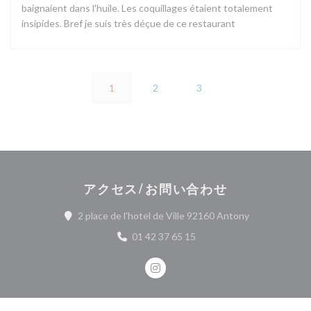
baignaient dans l'huile. Les coquillages étaient totalement
insipides. Bref je suis très déçue de ce restaurant
1
2
3
アクセス/お問い合わせ
((新しいウィ
2 place de l'hotel de Ville 92160 Antony
01 42 37 65 15
Instagram ((新しいウィンドウ