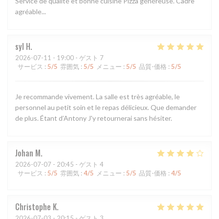
Service de qualité et bonne cuisine Pizza généreuse. Cadre
agréable...
syl
H
2026-07-11
- 19:00 - ゲスト 7
サービス
:
5
/5
雰囲気
:
5
/5
メニュー
:
5
/5
品質-価格
:
5
/5
Je recommande vivement. La salle est très agréable, le
personnel au petit soin et le repas délicieux. Que demander
de plus. Étant d’Antony J'y retournerai sans hésiter.
Johan
M
2026-07-07
- 20:45 - ゲスト 4
サービス
:
5
/5
雰囲気
:
4
/5
メニュー
:
5
/5
品質-価格
:
4
/5
Christophe
K
2026-07-03
- 20:15 - ゲスト 3