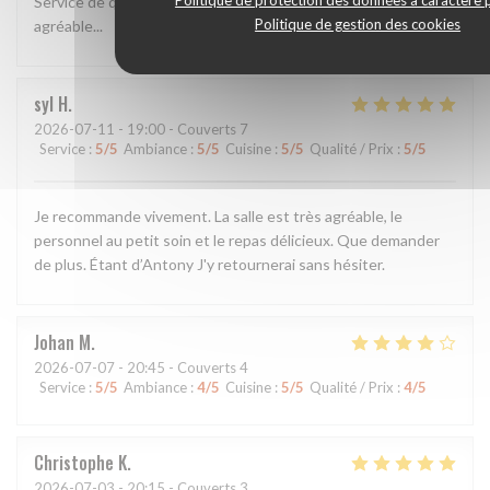
Politique de protection des données à caractère 
Service de qualité et bonne cuisine Pizza généreuse. Cadre
Politique de gestion des cookies
agréable...
syl
H
2026-07-11
- 19:00 - Couverts 7
Service
:
5
/5
Ambiance
:
5
/5
Cuisine
:
5
/5
Qualité / Prix
:
5
/5
Je recommande vivement. La salle est très agréable, le
personnel au petit soin et le repas délicieux. Que demander
de plus. Étant d’Antony J'y retournerai sans hésiter.
Johan
M
2026-07-07
- 20:45 - Couverts 4
Service
:
5
/5
Ambiance
:
4
/5
Cuisine
:
5
/5
Qualité / Prix
:
4
/5
Christophe
K
2026-07-03
- 20:15 - Couverts 3