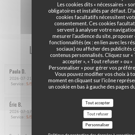
Les cookies dits « nécessaires » so
obligatoires et installés par défaut. D'
cookies facultatifs nécessitent vot
consentement. Ces cookies facultat
servent à analyser votre navigatio
mesurer l'audience du site, proposer
fonctionnalités (ex : en lien avec les r
Les avis de nos clients
sociaux) ou afficher des publicités 
contenus personnalisés. Cliquez sur «
accepter », « Tout refuser » ou «
Personnaliser » pour gérer vos préfér
Paula
D
Vous pouvez modifier vos choix à t
2026-07-21
- 20:00 - Couverts 4
moment en cliquant sur l'icône représ
Service
:
5
/5
Ambiance
:
5
/5
Cuisine
:
4
/5
Qualité / Prix
:
5
/5
un cookie en bas à gauche des pages du
Tout accepter
Éric
B
2026-07-17
- 12:45 - Couverts 2
Tout refuser
Service
:
5
/5
Ambiance
:
5
/5
Cuisine
:
5
/5
Qualité / Prix
:
5
/5
Personnaliser