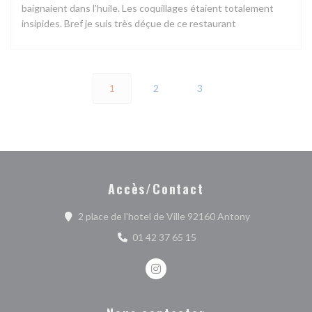
baignaient dans l'huile. Les coquillages étaient totalement
insipides. Bref je suis très déçue de ce restaurant
1
2
3
Accès/Contact
((ouvre une no
2 place de l'hotel de Ville 92160 Antony
01 42 37 65 15
Instagram ((ouvre une nouvelle fe