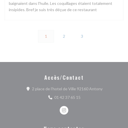
baignaient dans l'huile. Les coquillages étaient totalement
insipides. Bref je suis très déçue de ce restaurant
1
2
3
Accès/Contact
((ouvre une no
2 place de l'hotel de Ville 92160 Antony
01 42 37 65 15
Instagram ((ouvre une nouvelle fe