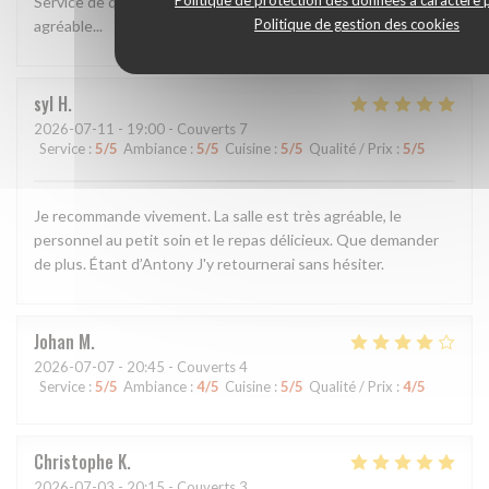
Politique de protection des données à caractère 
Service de qualité et bonne cuisine Pizza généreuse. Cadre
Politique de gestion des cookies
agréable...
syl
H
2026-07-11
- 19:00 - Couverts 7
Service
:
5
/5
Ambiance
:
5
/5
Cuisine
:
5
/5
Qualité / Prix
:
5
/5
Je recommande vivement. La salle est très agréable, le
personnel au petit soin et le repas délicieux. Que demander
de plus. Étant d’Antony J'y retournerai sans hésiter.
Johan
M
2026-07-07
- 20:45 - Couverts 4
Service
:
5
/5
Ambiance
:
4
/5
Cuisine
:
5
/5
Qualité / Prix
:
4
/5
Christophe
K
2026-07-03
- 20:15 - Couverts 3