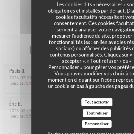
Les cookies dits « nécessaires » so
obligatoires et installés par défaut. D'
cookies facultatifs nécessitent vot
consentement. Ces cookies facultat
servent à analyser votre navigatio
mesurer l'audience du site, proposer
fonctionnalités (ex : en lien avec les r
Les avis de nos clients
sociaux) ou afficher des publicités 
contenus personnalisés. Cliquez sur «
accepter », « Tout refuser » ou «
Personnaliser » pour gérer vos préfér
Paula
D
Vous pouvez modifier vos choix à t
2026-07-21
- 20:00 - Couverts 4
moment en cliquant sur l'icône représ
Service
:
5
/5
Ambiance
:
5
/5
Cuisine
:
4
/5
Qualité / Prix
:
5
/5
un cookie en bas à gauche des pages du
Tout accepter
Éric
B
2026-07-17
- 12:45 - Couverts 2
Tout refuser
Service
:
5
/5
Ambiance
:
5
/5
Cuisine
:
5
/5
Qualité / Prix
:
5
/5
Personnaliser