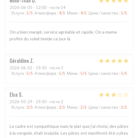
Minh-Than
D
2026-06-05
- 12:00 - гости 14
Услуги
:
5
/5
Атмосфера
:
4
/5
Меню
:
4
/5
Цена / качество
:
5
/5
On a bien mangé, service agréable et rapide. On a meme
profité du soleil timide ce jour là
Géraldine
Z
2026-06-02
- 19:30 - гости 3
Услуги
:
5
/5
Атмосфера
:
5
/5
Меню
:
5
/5
Цена / качество
:
5
/5
Elsa
S
2026-05-29
- 19:30 - гости 2
Услуги
:
3
/5
Атмосфера
:
3
/5
Меню
:
2
/5
Цена / качество
:
2
/5
Le cadre est sympathique mais le plat que j'ai choisi, des pâtes
à la vongole, était insipide. Les pâtes ont manifesté été cuites