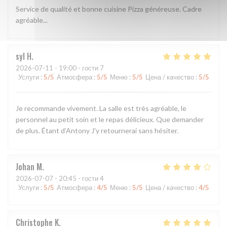
Service de qualité et bonne cuisine Pizza généreuse. Cadre
agréable...
syl
H
2026-07-11
- 19:00 - гости 7
Услуги
:
5
/5
Атмосфера
:
5
/5
Меню
:
5
/5
Цена / качество
:
5
/5
Je recommande vivement. La salle est très agréable, le
personnel au petit soin et le repas délicieux. Que demander
de plus. Étant d’Antony J'y retournerai sans hésiter.
Johan
M
2026-07-07
- 20:45 - гости 4
Услуги
:
5
/5
Атмосфера
:
4
/5
Меню
:
5
/5
Цена / качество
:
4
/5
Christophe
K