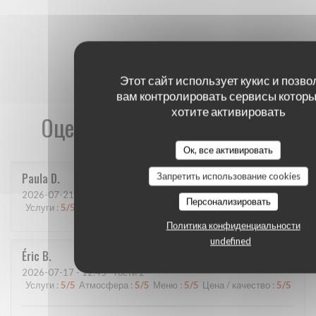
Этот сайт использует кукис и позво
вам контролировать сервисы которы
хотите активировать
Оценки наших посетителей
Ок, все активировать
Paula
D
Запретить использование cookies
2026-07-21
- 20:00 - гости 4
Персонализировать
Услуги
:
5
/5
Атмосфера
:
5
/5
Меню
:
4
/5
Цена / качество
:
5
/5
Политика конфиденциальности
undefined
Éric
B
2026-07-17
- 12:45 - гости 2
Услуги
:
5
/5
Атмосфера
:
5
/5
Меню
:
5
/5
Цена / качество
:
5
/5