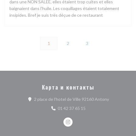
dans une NON SALEE, elles étaient trop cuites et elles
baignaient dans l'huile. Les coquillages étaient totalement
insipides. Bref je suis très déçue de ce restaurant
1
2
3
Карта и контакты
((открывается
2 place de l'hotel de Ville 92160 Antony
01 42 37 65 15
Instagram ((открывается в нов