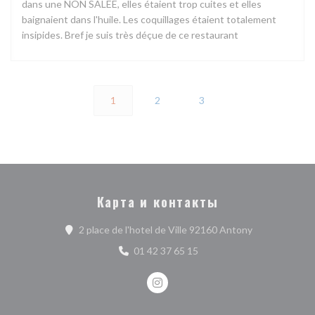
dans une NON SALEE, elles étaient trop cuites et elles
baignaient dans l'huile. Les coquillages étaient totalement
insipides. Bref je suis très déçue de ce restaurant
1
2
3
Карта и контакты
((открывается
2 place de l'hotel de Ville 92160 Antony
01 42 37 65 15
Instagram ((открывается в нов