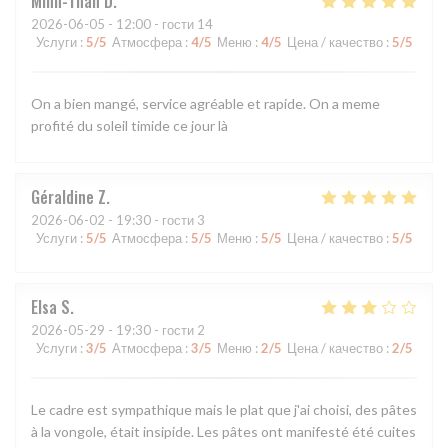
Minh-Than
D
2026-06-05
- 12:00 - гости 14
Услуги
:
5
/5
Атмосфера
:
4
/5
Меню
:
4
/5
Цена / качество
:
5
/5
On a bien mangé, service agréable et rapide. On a meme
profité du soleil timide ce jour là
Géraldine
Z
2026-06-02
- 19:30 - гости 3
Услуги
:
5
/5
Атмосфера
:
5
/5
Меню
:
5
/5
Цена / качество
:
5
/5
Elsa
S
2026-05-29
- 19:30 - гости 2
Услуги
:
3
/5
Атмосфера
:
3
/5
Меню
:
2
/5
Цена / качество
:
2
/5
Le cadre est sympathique mais le plat que j'ai choisi, des pâtes
à la vongole, était insipide. Les pâtes ont manifesté été cuites