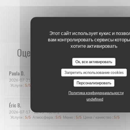
Этот сайт использует кукис и позво
вам контролировать сервисы которы
хотите активировать
Оценки наших посетителей
Ок, все активировать
Paula
D
Запретить использование cookies
2026-07-21
- 20:00 - гости 4
Персонализировать
Услуги
:
5
/5
Атмосфера
:
5
/5
Меню
:
4
/5
Цена / качество
:
5
/5
Политика конфиденциальности
undefined
Éric
B
2026-07-17
- 12:45 - гости 2
Услуги
:
5
/5
Атмосфера
:
5
/5
Меню
:
5
/5
Цена / качество
:
5
/5