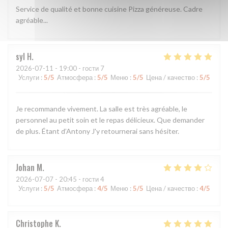
Service de qualité et bonne cuisine Pizza généreuse. Cadre
agréable...
syl
H
2026-07-11
- 19:00 - гости 7
Услуги
:
5
/5
Атмосфера
:
5
/5
Меню
:
5
/5
Цена / качество
:
5
/5
Je recommande vivement. La salle est très agréable, le
personnel au petit soin et le repas délicieux. Que demander
de plus. Étant d’Antony J'y retournerai sans hésiter.
Johan
M
2026-07-07
- 20:45 - гости 4
Услуги
:
5
/5
Атмосфера
:
4
/5
Меню
:
5
/5
Цена / качество
:
4
/5
Christophe
K