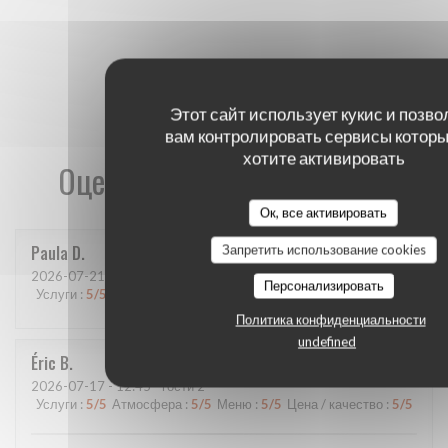
Этот сайт использует кукис и позво
вам контролировать сервисы которы
хотите активировать
Оценки наших посетителей
Ок, все активировать
Paula
D
Запретить использование cookies
2026-07-21
- 20:00 - гости 4
Персонализировать
Услуги
:
5
/5
Атмосфера
:
5
/5
Меню
:
4
/5
Цена / качество
:
5
/5
Политика конфиденциальности
undefined
Éric
B
2026-07-17
- 12:45 - гости 2
Услуги
:
5
/5
Атмосфера
:
5
/5
Меню
:
5
/5
Цена / качество
:
5
/5