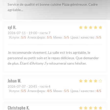
Service de qualité et bonne cuisine Pizza généreuse. Cadre
agréable...
syl
H
2026-07-11
- 19:00 - гости 7
Услуги
:
5
/5
Атмосфера
:
5
/5
Меню
:
5
/5
Цена / качество
:
5
/5
Je recommande vivement. La salle est très agréable, le
personnel au petit soin et le repas délicieux. Que demander
de plus. Étant d’Antony J'y retournerai sans hésiter.
Johan
M
2026-07-07
- 20:45 - гости 4
Услуги
:
5
/5
Атмосфера
:
4
/5
Меню
:
5
/5
Цена / качество
:
4
/5
Christophe
K