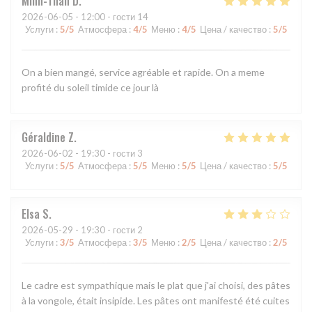
Minh-Than
D
2026-06-05
- 12:00 - гости 14
Услуги
:
5
/5
Атмосфера
:
4
/5
Меню
:
4
/5
Цена / качество
:
5
/5
On a bien mangé, service agréable et rapide. On a meme
profité du soleil timide ce jour là
Géraldine
Z
2026-06-02
- 19:30 - гости 3
Услуги
:
5
/5
Атмосфера
:
5
/5
Меню
:
5
/5
Цена / качество
:
5
/5
Elsa
S
2026-05-29
- 19:30 - гости 2
Услуги
:
3
/5
Атмосфера
:
3
/5
Меню
:
2
/5
Цена / качество
:
2
/5
Le cadre est sympathique mais le plat que j'ai choisi, des pâtes
à la vongole, était insipide. Les pâtes ont manifesté été cuites