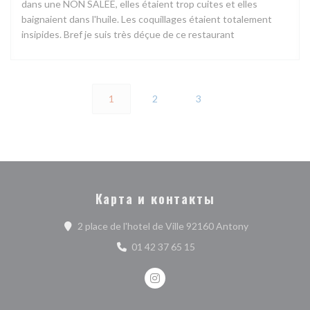
dans une NON SALEE, elles étaient trop cuites et elles
baignaient dans l'huile. Les coquillages étaient totalement
insipides. Bref je suis très déçue de ce restaurant
1
2
3
Карта и контакты
((открывается
2 place de l'hotel de Ville 92160 Antony
01 42 37 65 15
Instagram ((открывается в нов