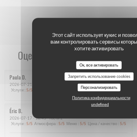
Этот сайт использует кукис и позво
вам контролировать сервисы которы
хотите активировать
Оценки наших посетителей
Ок, все активировать
Paula
D
Запретить использование cookies
2026-07-21
- 20:00 - гости 4
Персонализировать
Услуги
:
5
/5
Атмосфера
:
5
/5
Меню
:
4
/5
Цена / качество
:
5
/5
Политика конфиденциальности
undefined
Éric
B
2026-07-17
- 12:45 - гости 2
Услуги
:
5
/5
Атмосфера
:
5
/5
Меню
:
5
/5
Цена / качество
:
5
/5