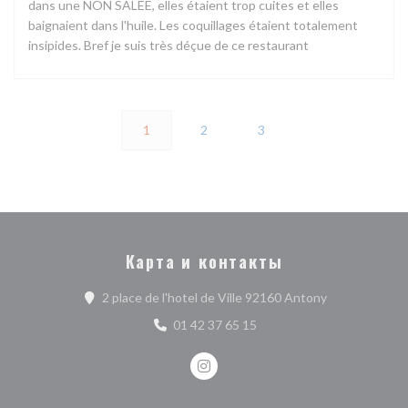
dans une NON SALEE, elles étaient trop cuites et elles
baignaient dans l'huile. Les coquillages étaient totalement
insipides. Bref je suis très déçue de ce restaurant
1
2
3
Карта и контакты
((открывается
2 place de l'hotel de Ville 92160 Antony
01 42 37 65 15
Instagram ((открывается в нов