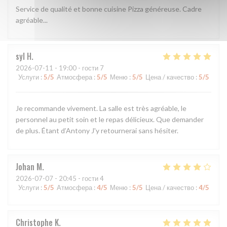
Service de qualité et bonne cuisine Pizza généreuse. Cadre
agréable...
syl
H
2026-07-11
- 19:00 - гости 7
Услуги
:
5
/5
Атмосфера
:
5
/5
Меню
:
5
/5
Цена / качество
:
5
/5
Je recommande vivement. La salle est très agréable, le
personnel au petit soin et le repas délicieux. Que demander
de plus. Étant d’Antony J'y retournerai sans hésiter.
Johan
M
2026-07-07
- 20:45 - гости 4
Услуги
:
5
/5
Атмосфера
:
4
/5
Меню
:
5
/5
Цена / качество
:
4
/5
Christophe
K