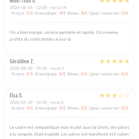
Minh-Than
D
2026-06-05
- 12:00 - гости 14
Услуги
:
5
/5
Атмосфера
:
4
/5
Меню
:
4
/5
Цена / качество
:
5
/5
On a bien mangé, service agréable et rapide. On a meme
profité du soleil timide ce jour là
Géraldine
Z
2026-06-02
- 19:30 - гости 3
Услуги
:
5
/5
Атмосфера
:
5
/5
Меню
:
5
/5
Цена / качество
:
5
/5
Elsa
S
2026-05-29
- 19:30 - гости 2
Услуги
:
3
/5
Атмосфера
:
3
/5
Меню
:
2
/5
Цена / качество
:
2
/5
Le cadre est sympathique mais le plat que j'ai choisi, des pâtes
à la vongole, était insipide. Les pâtes ont manifesté été cuites