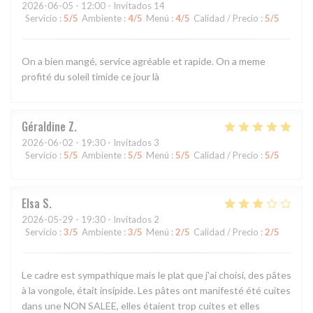
2026-06-05
- 12:00 - Invitados 14
Servicio
:
5
/5
Ambiente
:
4
/5
Menú
:
4
/5
Calidad / Precio
:
5
/5
On a bien mangé, service agréable et rapide. On a meme
profité du soleil timide ce jour là
Géraldine
Z
2026-06-02
- 19:30 - Invitados 3
Servicio
:
5
/5
Ambiente
:
5
/5
Menú
:
5
/5
Calidad / Precio
:
5
/5
Elsa
S
2026-05-29
- 19:30 - Invitados 2
Servicio
:
3
/5
Ambiente
:
3
/5
Menú
:
2
/5
Calidad / Precio
:
2
/5
Le cadre est sympathique mais le plat que j'ai choisi, des pâtes
à la vongole, était insipide. Les pâtes ont manifesté été cuites
dans une NON SALEE, elles étaient trop cuites et elles