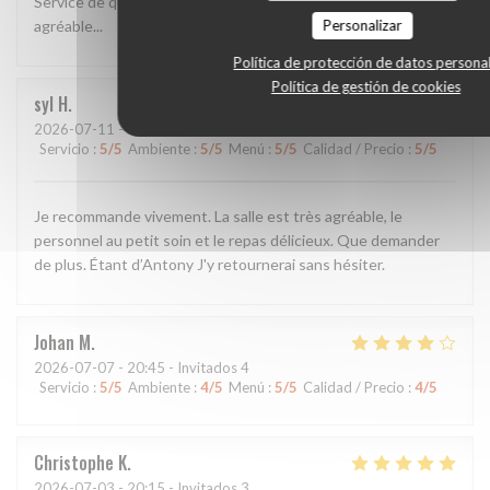
Service de qualité et bonne cuisine Pizza généreuse. Cadre
Personalizar
agréable...
Política de protección de datos persona
Política de gestión de cookies
syl
H
2026-07-11
- 19:00 - Invitados 7
Servicio
:
5
/5
Ambiente
:
5
/5
Menú
:
5
/5
Calidad / Precio
:
5
/5
Je recommande vivement. La salle est très agréable, le
personnel au petit soin et le repas délicieux. Que demander
de plus. Étant d’Antony J'y retournerai sans hésiter.
Johan
M
2026-07-07
- 20:45 - Invitados 4
Servicio
:
5
/5
Ambiente
:
4
/5
Menú
:
5
/5
Calidad / Precio
:
4
/5
Christophe
K
2026-07-03
- 20:15 - Invitados 3