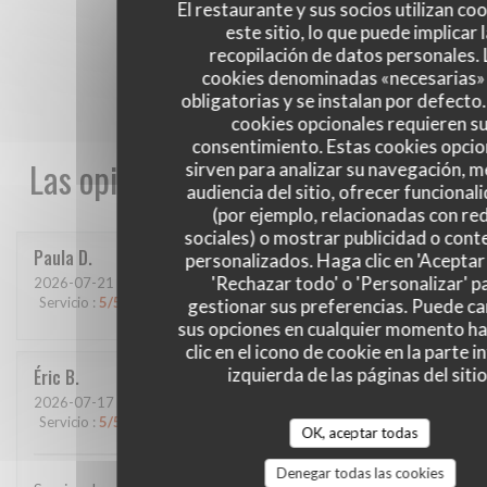
El restaurante y sus socios utilizan co
este sitio, lo que puede implicar 
recopilación de datos personales. 
cookies denominadas «necesarias»
obligatorias y se instalan por defecto
cookies opcionales requieren s
consentimiento. Estas cookies opcio
Las opiniones de nuestros clientes
sirven para analizar su navegación, me
audiencia del sitio, ofrecer funcional
(por ejemplo, relacionadas con re
sociales) o mostrar publicidad o cont
Paula
D
personalizados. Haga clic en 'Aceptar 
'Rechazar todo' o 'Personalizar' p
2026-07-21
- 20:00 - Invitados 4
Servicio
:
5
/5
Ambiente
:
5
/5
Menú
:
4
/5
Calidad / Precio
:
5
/5
gestionar sus preferencias. Puede c
sus opciones en cualquier momento h
clic en el icono de cookie en la parte i
izquierda de las páginas del sitio
Éric
B
2026-07-17
- 12:45 - Invitados 2
Servicio
:
5
/5
Ambiente
:
5
/5
Menú
:
5
/5
Calidad / Precio
:
5
/5
OK, aceptar todas
Denegar todas las cookies