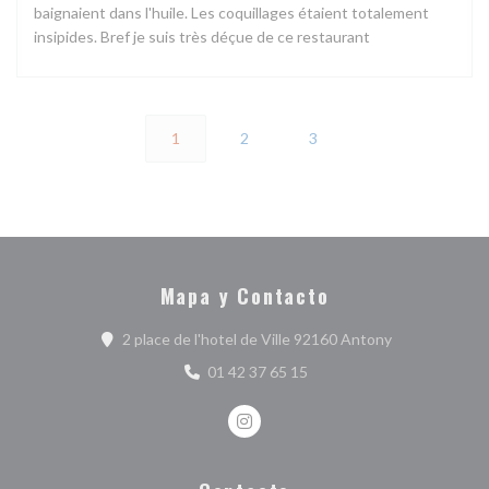
baignaient dans l'huile. Les coquillages étaient totalement
insipides. Bref je suis très déçue de ce restaurant
1
2
3
Mapa y Contacto
((abre en una 
2 place de l'hotel de Ville 92160 Antony
01 42 37 65 15
Instagram ((abre en una nueva ve