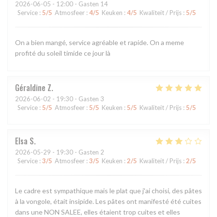
2026-06-05
- 12:00 - Gasten 14
Service
:
5
/5
Atmosfeer
:
4
/5
Keuken
:
4
/5
Kwaliteit / Prijs
:
5
/5
On a bien mangé, service agréable et rapide. On a meme
profité du soleil timide ce jour là
Géraldine
Z
2026-06-02
- 19:30 - Gasten 3
Service
:
5
/5
Atmosfeer
:
5
/5
Keuken
:
5
/5
Kwaliteit / Prijs
:
5
/5
Elsa
S
2026-05-29
- 19:30 - Gasten 2
Service
:
3
/5
Atmosfeer
:
3
/5
Keuken
:
2
/5
Kwaliteit / Prijs
:
2
/5
Le cadre est sympathique mais le plat que j'ai choisi, des pâtes
à la vongole, était insipide. Les pâtes ont manifesté été cuites
dans une NON SALEE, elles étaient trop cuites et elles