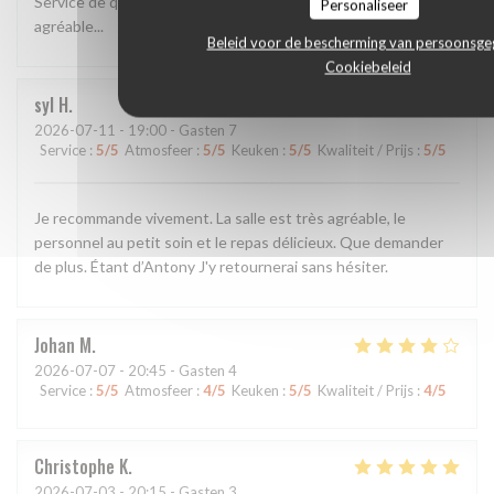
Service de qualité et bonne cuisine Pizza généreuse. Cadre
Personaliseer
agréable...
Beleid voor de bescherming van persoonsg
Cookiebeleid
syl
H
2026-07-11
- 19:00 - Gasten 7
Service
:
5
/5
Atmosfeer
:
5
/5
Keuken
:
5
/5
Kwaliteit / Prijs
:
5
/5
Je recommande vivement. La salle est très agréable, le
personnel au petit soin et le repas délicieux. Que demander
de plus. Étant d’Antony J'y retournerai sans hésiter.
Johan
M
2026-07-07
- 20:45 - Gasten 4
Service
:
5
/5
Atmosfeer
:
4
/5
Keuken
:
5
/5
Kwaliteit / Prijs
:
4
/5
Christophe
K
2026-07-03
- 20:15 - Gasten 3