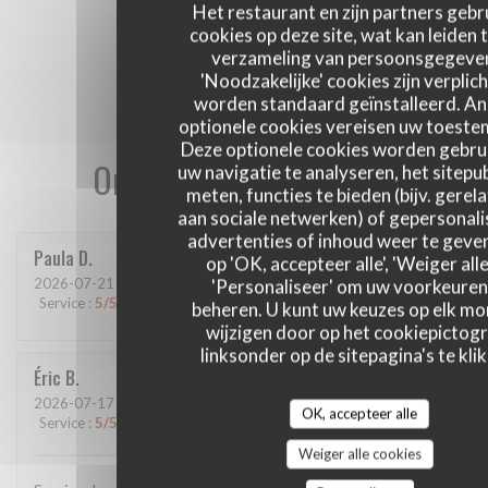
Het restaurant en zijn partners gebr
cookies op deze site, wat kan leiden 
verzameling van persoonsgegeve
'Noodzakelijke' cookies zijn verplich
worden standaard geïnstalleerd. A
optionele cookies vereisen uw toest
Deze optionele cookies worden gebru
Onze gastbeoordelingen
uw navigatie te analyseren, het sitepub
meten, functies te bieden (bijv. gerel
aan sociale netwerken) of gepersonal
advertenties of inhoud weer te geven
Paula
D
op 'OK, accepteer alle', 'Weiger alle
2026-07-21
- 20:00 - Gasten 4
'Personaliseer' om uw voorkeuren
Service
:
5
/5
Atmosfeer
:
5
/5
Keuken
:
4
/5
Kwaliteit / Prijs
:
5
/5
beheren. U kunt uw keuzes op elk m
wijzigen door op het cookiepictog
linksonder op de sitepagina's te klik
Éric
B
2026-07-17
- 12:45 - Gasten 2
OK, accepteer alle
Service
:
5
/5
Atmosfeer
:
5
/5
Keuken
:
5
/5
Kwaliteit / Prijs
:
5
/5
Weiger alle cookies