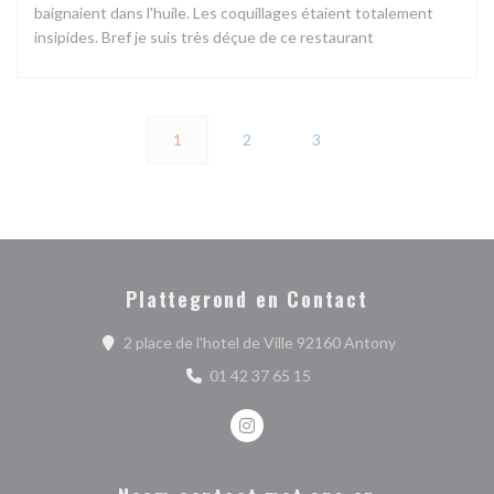
baignaient dans l'huile. Les coquillages étaient totalement
insipides. Bref je suis très déçue de ce restaurant
1
2
3
Plattegrond en Contact
((opent in een
2 place de l'hotel de Ville 92160 Antony
01 42 37 65 15
Instagram ((opent in een nieuw ve