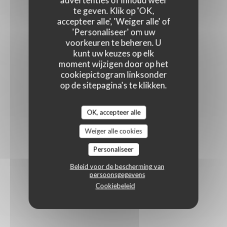
advertenties of inhoud weer
te geven. Klik op 'OK,
accepteer alle', 'Weiger alle' of
'Personaliseer' om uw
voorkeuren te beheren. U
kunt uw keuzes op elk
moment wijzigen door op het
cookiepictogram linksonder
op de sitepagina's te klikken.
OK, accepteer alle
Weiger alle cookies
Personaliseer
Beleid voor de bescherming van
persoonsgegevens
Cookiebeleid