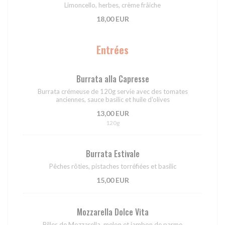
Limoncello, herbes, crème frâiche
18,00 EUR
Entrées
Burrata alla Capresse
Burrata crémeuse de 120g servie avec des tomates
anciennes, sauce basilic et huile d'olives
13,00 EUR
120g
Burrata Estivale
Pêches rôties, pistaches torréfiées et basilic
15,00 EUR
Mozzarella Dolce Vita
Billes de Mozzarella, melon et jambon de parme