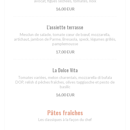
avocat, figues séchées, tomates, noix
16,00 EUR
L'assiette terrasse
Mesclun de salade, tomate cœur de bœuf, mozzarella,
artichaut, jambon de Parme, Bresaola, speck, légumes grillés,
pamplemousse
17,00 EUR
La Dolce Vita
Tomates variées, melon charentais, mozzarella di bufala
DOP, relish d pêches fraîches, olives taggiasche et pesto de
basilic
16,00 EUR
Pâtes fraîches
Les classiques à la façon du chef