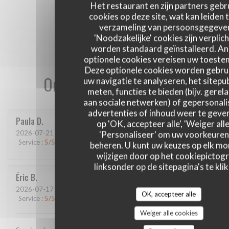
Het restaurant en zijn partners gebr
cookies op deze site, wat kan leiden 
verzameling van persoonsgegeve
'Noodzakelijke' cookies zijn verplich
worden standaard geïnstalleerd. A
optionele cookies vereisen uw toest
Deze optionele cookies worden gebru
Onze gastbeoordelingen
uw navigatie te analyseren, het sitepub
meten, functies te bieden (bijv. gerel
aan sociale netwerken) of gepersonal
advertenties of inhoud weer te geven
Paula
D
op 'OK, accepteer alle', 'Weiger alle
2026-07-21
- 20:00 - Gasten 4
'Personaliseer' om uw voorkeuren
Service
:
5
/5
Atmosfeer
:
5
/5
Keuken
:
4
/5
Kwaliteit / Prijs
:
5
/5
beheren. U kunt uw keuzes op elk m
wijzigen door op het cookiepictog
linksonder op de sitepagina's te klik
Éric
B
2026-07-17
- 12:45 - Gasten 2
OK, accepteer alle
Service
:
5
/5
Atmosfeer
:
5
/5
Keuken
:
5
/5
Kwaliteit / Prijs
:
5
/5
Weiger alle cookies