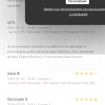
Service de qualité et bonne cuisine Pizza généreuse. Cadre
Personaliseer
agréable...
Beleid voor de bescherming van persoonsg
Cookiebeleid
syl
H
2026-07-11
- 19:00 - Gasten 7
Service
:
5
/5
Atmosfeer
:
5
/5
Keuken
:
5
/5
Kwaliteit / Prijs
:
5
/5
Je recommande vivement. La salle est très agréable, le
personnel au petit soin et le repas délicieux. Que demander
de plus. Étant d’Antony J'y retournerai sans hésiter.
Johan
M
2026-07-07
- 20:45 - Gasten 4
Service
:
5
/5
Atmosfeer
:
4
/5
Keuken
:
5
/5
Kwaliteit / Prijs
:
4
/5
Christophe
K
2026-07-03
- 20:15 - Gasten 3