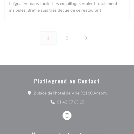
baignaient dans l'huile. Les coquillages étaient totalement
insipides. Bref je suis très déçue de ce restaurant
1
2
3
Plattegrond en Contact
((opent in een
2 place de l'hotel de Ville 92160 Antony
01 42 37 65 15
Instagram ((opent in een nieuw ve