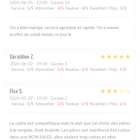
2026-06-05
- 12:00 - Gasten 14
Service
:
5
/5
Atmosfeer
:
4
/5
Keuken
:
4
/5
Kwaliteit / Prijs
:
5
/5
On a bien mangé, service agréable et rapide. On a meme
profité du soleil timide ce jour là
Géraldine
Z
2026-06-02
- 19:30 - Gasten 3
Service
:
5
/5
Atmosfeer
:
5
/5
Keuken
:
5
/5
Kwaliteit / Prijs
:
5
/5
Elsa
S
2026-05-29
- 19:30 - Gasten 2
Service
:
3
/5
Atmosfeer
:
3
/5
Keuken
:
2
/5
Kwaliteit / Prijs
:
2
/5
Le cadre est sympathique mais le plat que j'ai choisi, des pâtes
à la vongole, était insipide. Les pâtes ont manifesté été cuites
dans une NON SALEE, elles étaient trop cuites et elles